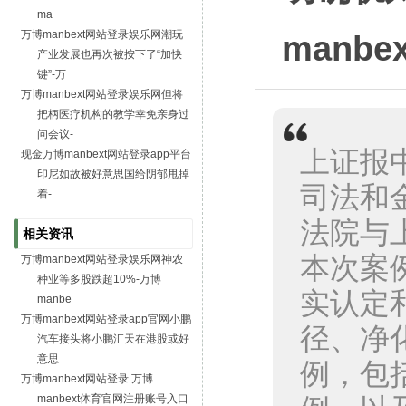
ma
万博manbext网站登录娱乐网潮玩
manb
产业发展也再次被按下了“加快
键”-万
万博manbext网站登录娱乐网但将
把柄医疗机构的教学幸免亲身过
问会议-
上证报
现金万博manbext网站登录app平台
印尼如故被好意思国给阴郁甩掉
司法和
着-
法院与
相关资讯
本次案
万博manbext网站登录娱乐网神农
种业等多股跌超10%-万博
实认定
manbe
万博manbext网站登录app官网小鹏
径、净
汽车接头将小鹏汇天在港股或好
意思
例，包
万博manbext网站登录 万博
manbext体育官网注册账号入口