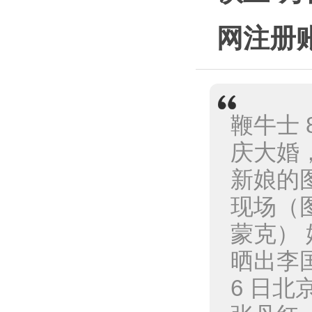
网注册
鞭牛士 
庆大婚
新娘的
现场（
蒙克）
晒出李国
6 日