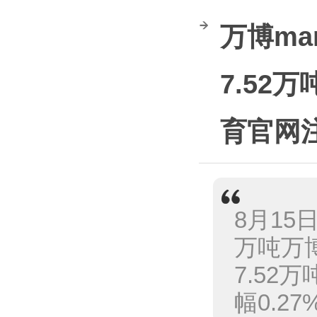
万博ma
7.52万
育官网
8月15
万吨万博
7.52
幅0.27%