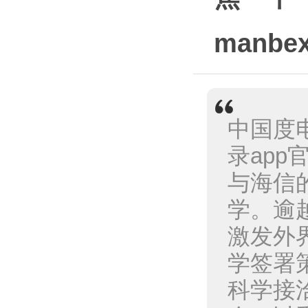
manb
中国度电
录ap
与海信
学。逾越
激发外
学签署
科学接