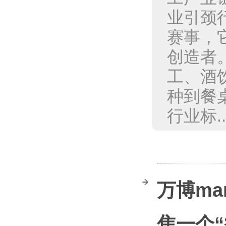
业引颈
赛事，
创造者
工、酒
种到餐
行业标..
万博ma
焦一个“