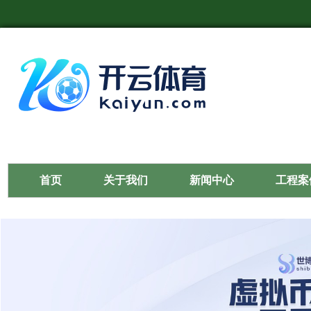
首页
关于我们
新闻中心
工程案