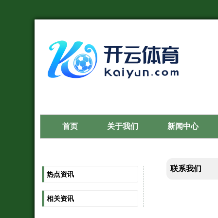
首页
关于我们
新闻中心
联系我们
热点资讯
相关资讯