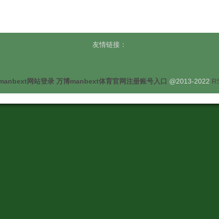
友情链接：
manbext网站登录 万博manbext体育官网注册账号入口
@2013-2022
R