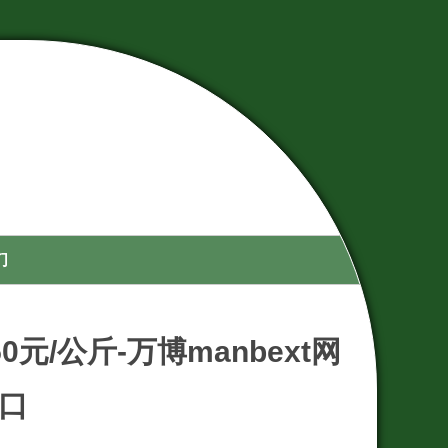
们
元/公斤-万博manbext网
入口