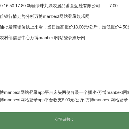
0 16.50 17.80 新疆绿珠九鼎农居品蓄意惩处有限公司 -- -- 7.00
价钱行情走势分析万博manbext网站登录娱乐网
批发商场价钱上来看，当日最高报价18.00元/公斤，最低报价4.50元/
农村部信息中心万博manbext网站登录娱乐网
博manbext网站登录app平台床头两侧各装一个插座-万博manbext
manbext网站登录app平台收支8.00元/公斤-万博manbext网站登
友情链接：