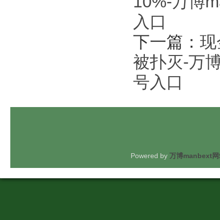
10%-万博
入口
下一篇：
现
被扑灭-万博
号入口
Powered by
万博manbext