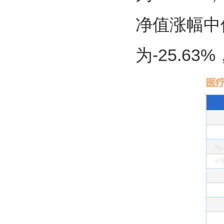
净值涨幅中
为-25.6