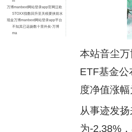
m
万博manbext网站登录app官网泛欧
STOXX指数回升至关税要挟前水
现金万博manbext网站登录app平台
不知其已远扬数十里外矣-万博
ma
本站音尘万博
ETF基金公
度净值涨幅为
从事迹发扬
为-2.38