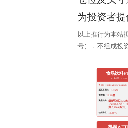
为投资者提
以上推行为本站据公
号），不组成投