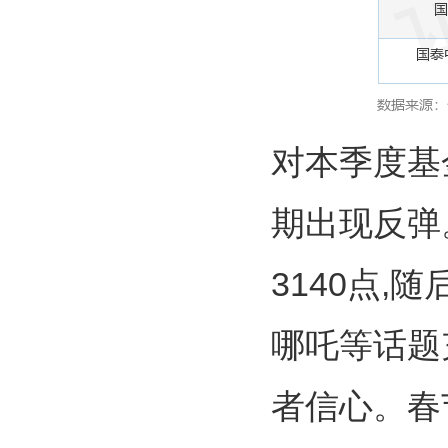
对本季度基
期出现反弹
3140点,
哪吒等话题
者信心。春