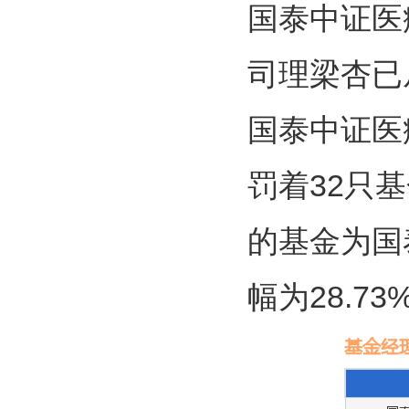
国泰中证医
司理梁杏已从
国泰中证医疗
罚着32只
的基金为国
幅为28.73