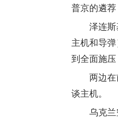
普京的遴荐
泽连斯基称
主机和导弹
到全面施压
两边在前
谈主机。
乌克兰空军线