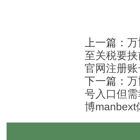
上一篇：
万
至关税要挟前
官网注册账
下一篇：
万
号入口但需幸
博manbe