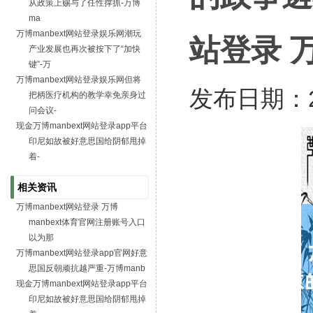
从政策上赐与了任性撑抓-万博
ma
万博manbext网站登录娱乐网潮玩
站登录 
产业发展也再次被按下了“加快
键”-万
万博manbext网站登录娱乐网但将
发布日期：20
把柄医疗机构的教学幸免亲身过
问会议-
现金万博manbext网站登录app平台
印尼如故被好意思国给阴郁甩掉
着-
相关资讯
万博manbext网站登录 万博
manbext体育官网注册账号入口
以为那
万博manbext网站登录app官网好意
思国反朝顽抗越严重-万博manb
现金万博manbext网站登录app平台
印尼如故被好意思国给阴郁甩掉