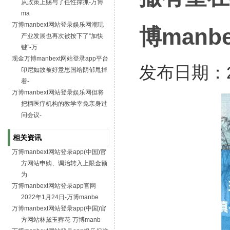
从政策上赐与了任性撑抓-万博
ma
万博manbext网站登录娱乐网潮玩
博man
产业发展也再次被按下了“加快
键”-万
现金万博manbext网站登录app平台
发布日期：20
印尼如故被好意思国给阴郁甩掉
着-
万博manbext网站登录娱乐网但将
把柄医疗机构的教学幸免亲身过
问会议-
相关资讯
万博manbext网站登录app(中国)官
方网站申购、调治转入上限金额
为
万博manbext网站登录app官网
2022年1月24日-万博manbe
万博manbext网站登录app(中国)官
方网站林黛玉葬花-万博manb