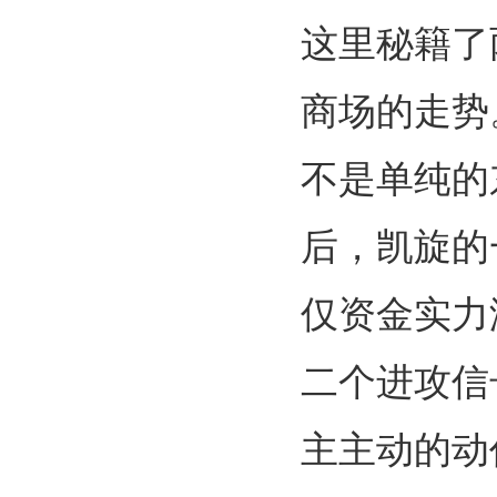
这里秘籍了
商场的走势
不是单纯的
后，凯旋的
仅资金实力
二个进攻信
主主动的动