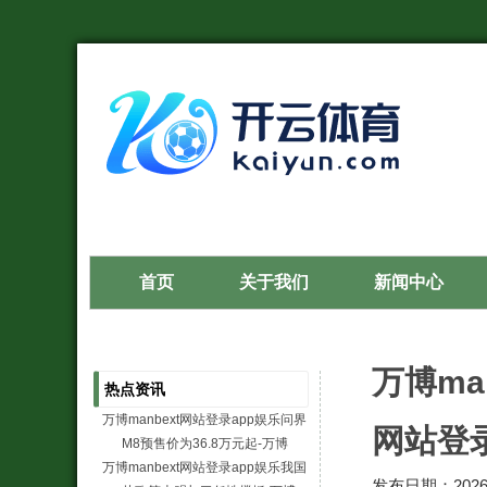
首页
关于我们
新闻中心
万博ma
热点资讯
万博manbext网站登录app娱乐问界
网站登录
M8预售价为36.8万元起-万博
万博manbext网站登录app娱乐我国
发布日期：2026-