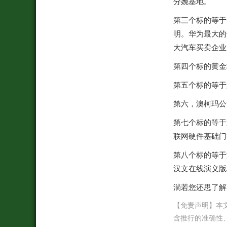
分娩基地。
第三个标的等于
明。华为最大的
大汽车买卖企业
第四个标的黄金
第五个标的等于
第六，澳柯玛公
第七个标的等于
联网硬件基础门
第八个标的等于
汉文在线演义版
淌若您还思了解
【免责声明】本文
含推行的准确性、可