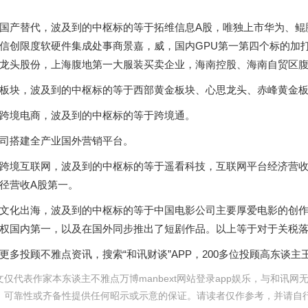
国产替代，波及到的中枢标的等于拓维信息A股，唯独上市华为、鲲
信创限度软硬件集成处事商景嘉，威，国内GPU第一第四个标的加
龙头股份，上海腹地第一大服装买卖企业，海南控股、海南自贸区
板块，波及到的中枢标的等于西部黄金板块、心思龙头、赤峰黄金
跨境电商，波及到的中枢标的等于跨境通。
司搭建全产业国外营销平台。
跨境互联网，波及到的中枢标的等于遥看科技，互联网平台经济营收
径营收A股第一。
文化出海，波及到的中枢标的等于中国电影公司主要厚爱电影的创
权国内第一，以及在国外同步推出了短剧作品。以上等于对于关税
更多投顾不雅点资讯，搜索“和讯财谈”APP，200多位投顾高东谈主
仅代表作家本东谈主不雅点万博manbext网站登录app娱乐，与和讯
靠性或齐备性提供任何昭示或示意的保证。请读者仅作参考，并请自行承担一谈背负。