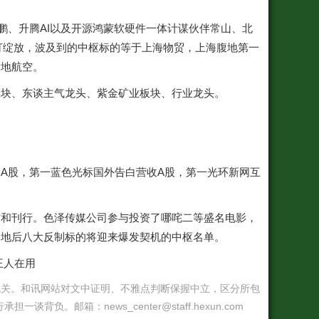
鹏、升腾AI以及开源鸿蒙软硬件一体计谋伙伴常山、北
打绽放，波及到的中枢标的等于上海物贸，上海腹地第一
腹地航空。
板块、东谈主气龙头、紫金矿业板块、行业龙头。
A股，第一蓝色光标国外告白营收A股，第一光环新网互
作和刊行。色泽传媒公司参与投资了哪咤二等盛名电影，
落地后八大反制标的将迎来爆发契机的中枢名单。
王人在用
网无关。和讯网站对文中证明、不雅点判断保握中立，区分所包
邮箱：news_center@staff.hexun.com