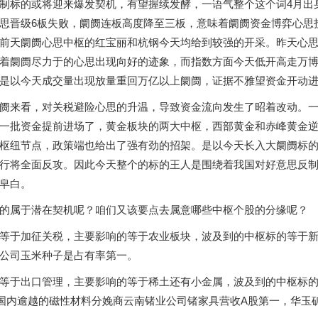
制标的或将迎来爆发契机，有望握续发酵，一语气整个这个词4月出
思晋级6板失败，阛阓连板高度降至三板，意味着阛阓资金博弈心思
前天阛阓心思中枢的红宝丽和杭钢今天均给到较强的开采。昨天心
着阛阓尽力于的心思出现向好的迹象，而指数方面今天低开高走万博ma
是以今天成交量出现放量重回万亿以上阛阓，证据不雅望资金开动
阓来看，对关税避险心思的升温，导致资金流向发生了昭着改动。
一批资金提前进场了，黄金板块的两大中枢，西部黄金和赤峰黄金
枢纽节点，政策端也给出了强有劲的招架。是以今天长入大阛阓标
行将全面反攻。因此今天整个的标的王人是围绕着我国对好意思反
皁白。
的属于潜在契机呢？咱们又该要点去属意哪些中枢个股的分缘呢？
等于加征关税，主要影响的等于农业板块，波及到的中枢标的等于新
公司玉米种子是占有率第一。
等于出口管理，主要影响的等于稀土还有小金属，波及到的中枢标
国内逾越的磁性材料分娩商云南锗业公司锗家具营收A股第一，华玉